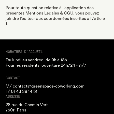
Pour toute question relative à l’application des
présentes Mentions Légales & CGU, vous pouvez
joindre l’éditeur aux coordonnées inscrites à l’Article
1.
HORAIRES D'ACCUEIL
Du lundi au vendredi de 9h à 18h
Pour les résidents, ouverture 24h/24 - 7j/7
CONTACT
M/
contact@greenspace-coworking.com
T/
01 43 38 14 51
ADRESSE
28 rue du Chemin Vert
75011 Paris