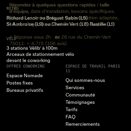
MÉTRO
Richard Lenoir ou Bréguet Sabin (L5)
St Ambroise (L9) ou Chemin Vert (L8) Bastille (L1)
VÉLO
3 stations Vélib' à 100m
Arceaux de stationnement vélo
devant le coworking
OFFRES COWORKING
ESPACE DE TRAVAIL PARIS
11
Espace Nomade
Qui sommes-nous
Postes fixes
Services
Bureaux privatifs
Communauté
Témoignages
Tarifs
FAQ
Remerciements