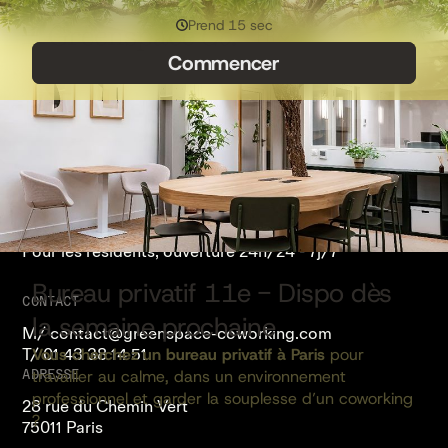
FR
HORAIRES D'ACCUEIL
Du lundi au vendredi de 9h à 18h
Pour les résidents, ouverture 24h/24 - 7j/7
CONTACT
M/
contact@greenspace-coworking.com
T/
01 43 38 14 51
ADRESSE
28 rue du Chemin Vert
75011 Paris